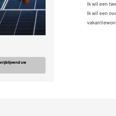
Ik wil een t
Ik wil een o
vakantiewoni
rijblijvend uw