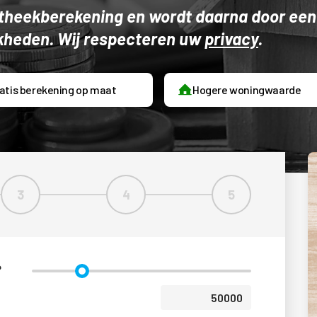
potheekberekening en wordt daarna door een
kheden. Wij respecteren uw
privacy
.
atis berekening op maat
Hogere woningwaarde
3
4
5
Stap 3
Stap 4
Stap 5
?