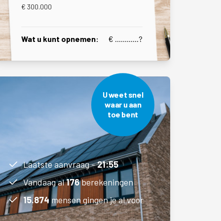
€ 300.000
Wat u kunt opnemen:
€ ............
?
U weet snel
waar u aan
toe bent
Laatste aanvraag -
21:55
Vandaag al
176
berekeningen
15.874
mensen gingen je al voor