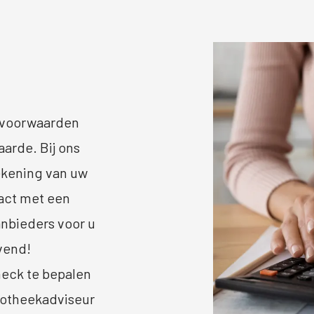
de voorwaarden
arde. Bij ons
ekening van uw
tact met een
nbieders voor u
jvend!
check te bepalen
potheekadviseur